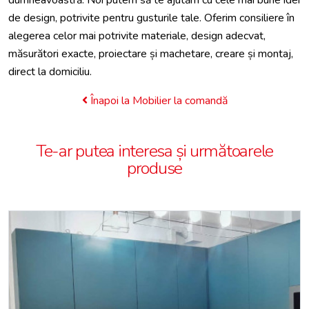
dumneavoastră. Noi putem să te ajutăm cu cele mai bune idei
de design, potrivite pentru gusturile tale. Oferim consiliere în
alegerea celor mai potrivite materiale, design adecvat,
măsurători exacte, proiectare și machetare, creare și montaj,
direct la domiciliu.
Înapoi la Mobilier la comandă
Te-ar putea interesa și următoarele
produse