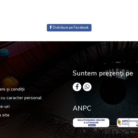
Distribuie pe Facebook
Suntem prezenți pe
ni și condiții
cu caracter personal
e-uri
ANPC
 site