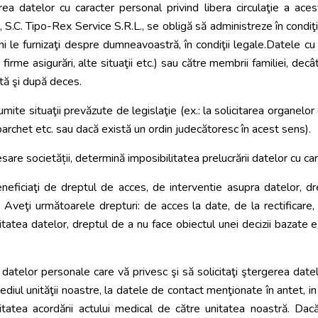
area datelor cu caracter personal privind libera circulaţie a ac
 S.C. Tipo-Rex Service S.R.L., se obligă să administreze în condiţii
i le furnizaţi despre dumneavoastră, în condiţii legale.Datele cu 
rme asigurări, alte situaţii etc.) sau către membrii familiei, decât
tă şi după deces.
te situaţii prevăzute de legislaţie (ex.: la solicitarea organelo
i, parchet etc. sau dacă există un ordin judecătoresc în acest sens).
re societății, determină imposibilitatea prelucrării datelor cu ca
iciaţi de dreptul de acces, de interventie asupra datelor, drep
veţi următoarele drepturi: de acces la date, de la rectificare, "
bilitatea datelor, dreptul de a nu face obiectul unei decizii bazate
datelor personale care vă privesc şi să solicitaţi ştergerea date
diul unităţii noastre, la datele de contact menţionate în antet, in
litatea acordării actului medical de către unitatea noastră. D