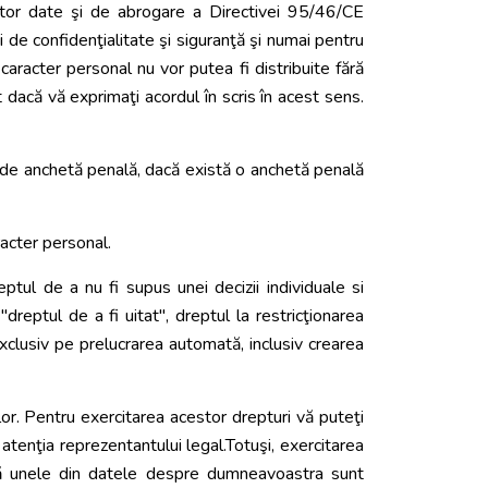
estor date şi de abrogare a Directivei 95/46/CE
 de confidenţialitate şi siguranţă şi numai pentru
caracter personal nu vor putea fi distribuite fără
 dacă vă exprimaţi acordul în scris în acest sens.
r de anchetă penală, dacă există o anchetă penală
racter personal.
tul de a nu fi supus unei decizii individuale si
dreptul de a fi uitat", dreptul la restricţionarea
 exclusiv pe prelucrarea automată, inclusiv crearea
lor. Pentru exercitarea acestor drepturi vă puteţi
 atenţia reprezentantului legal.Totuşi, exercitarea
acă unele din datele despre dumneavoastra sunt