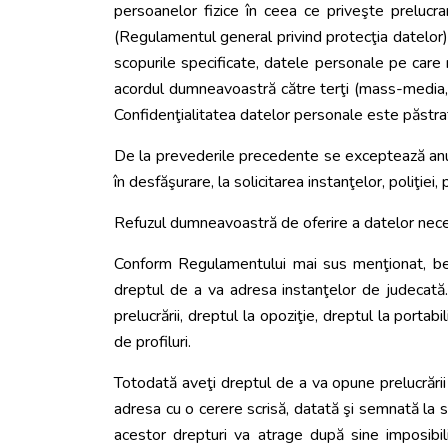
persoanelor fizice în ceea ce priveşte prelucr
(Regulamentul general privind protecţia datelor),
scopurile specificate, datele personale pe care n
acordul dumneavoastră către terţi (mass-media, fi
Confidenţialitatea datelor personale este păstra
De la prevederile precedente se exceptează anumi
în desfăşurare, la solicitarea instanţelor, poliţie
Refuzul dumneavoastră de oferire a datelor necesa
Conform Regulamentului mai sus menţionat, benef
dreptul de a va adresa instanţelor de judecată. A
prelucrării, dreptul la opoziţie, dreptul la porta
de profiluri.
Totodată aveţi dreptul de a va opune prelucrării 
adresa cu o cerere scrisă, datată şi semnată la se
acestor drepturi va atrage după sine imposibi